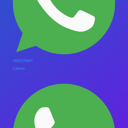
0982570691
Cabina