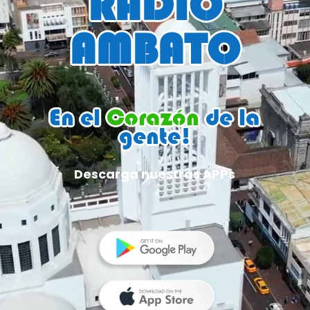
RADIO
AMBATO
En el
Corazón
de la
gente!
Descarga nuestras APPs