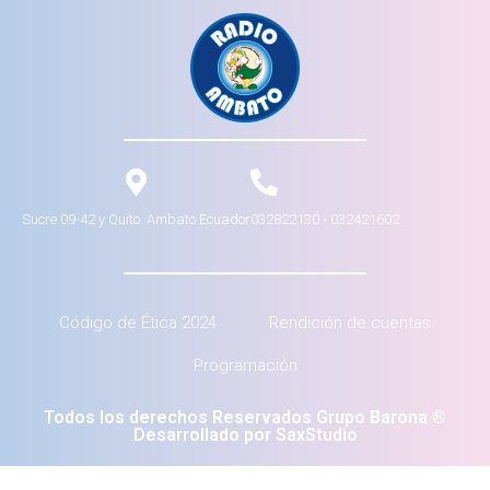
Sucre 09-42 y Quito. Ambato Ecuador
032822130 • 032421602
Código de Ética 2024
Rendición de cuentas
Programación
Todos los derechos Reservados Grupo Barona ®
Desarrollado por SaxStudio