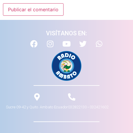
VISÍTANOS EN:
Sucre 09-42 y Quito. Ambato Ecuador
032822130 • 032421602