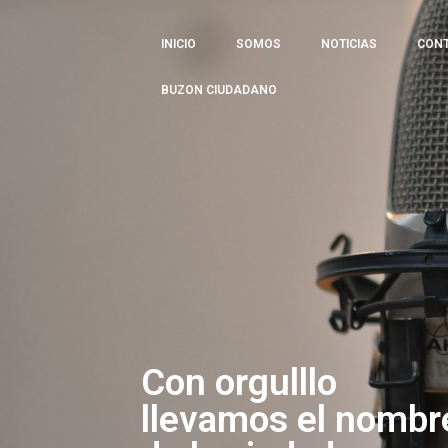
INICIO
SOMOS
NOTICIAS
CON
BUZON CIUDADANO
Con orgulllo
llevamos el nombr